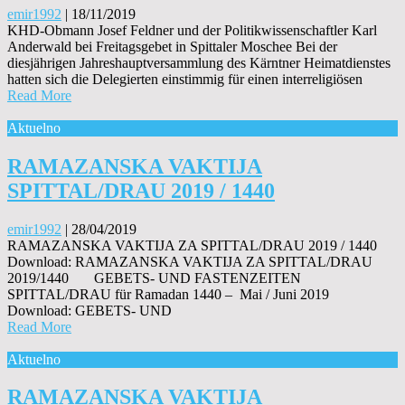
emir1992
|
18/11/2019
KHD-Obmann Josef Feldner und der Politikwissenschaftler Karl
Anderwald bei Freitagsgebet in Spittaler Moschee Bei der
diesjährigen Jahreshauptversammlung des Kärntner Heimatdienstes
hatten sich die Delegierten einstimmig für einen interreligiösen
Read More
Aktuelno
RAMAZANSKA VAKTIJA
SPITTAL/DRAU 2019 / 1440
emir1992
|
28/04/2019
RAMAZANSKA VAKTIJA ZA SPITTAL/DRAU 2019 / 1440
Download: RAMAZANSKA VAKTIJA ZA SPITTAL/DRAU
2019/1440 GEBETS- UND FASTENZEITEN
SPITTAL/DRAU für Ramadan 1440 – Mai / Juni 2019
Download: GEBETS- UND
Read More
Aktuelno
RAMAZANSKA VAKTIJA