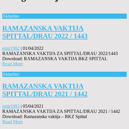
Aktuelno
RAMAZANSKA VAKTIJA
SPITTAL/DRAU 2022 / 1443
emir1992
|
01/04/2022
RAMAZANSKA VAKTIJA ZA SPITTAL/DRAU 2022/1443
Download: RAMAZANSKA VAKTIJA BKZ SPITTAL
Read More
Aktuelno
RAMAZANSKA VAKTIJA
SPITTAL/DRAU 2021 / 1442
emir1992
|
05/04/2021
RAMAZANSKA VAKTIJA ZA SPITTAL/DRAU 2021 / 1442
Download: Ramazanska vaktija – BKZ Spittal
Read More