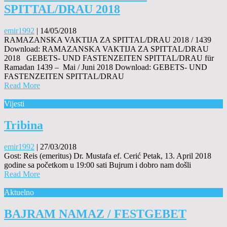
SPITTAL/DRAU 2018
emir1992
|
14/05/2018
RAMAZANSKA VAKTIJA ZA SPITTAL/DRAU 2018 / 1439
Download: RAMAZANSKA VAKTIJA ZA SPITTAL/DRAU
2018 GEBETS- UND FASTENZEITEN SPITTAL/DRAU für
Ramadan 1439 – Mai / Juni 2018 Download: GEBETS- UND
FASTENZEITEN SPITTAL/DRAU
Read More
Vijesti
Tribina
emir1992
|
27/03/2018
Gost: Reis (emeritus) Dr. Mustafa ef. Cerić Petak, 13. April 2018
godine sa početkom u 19:00 sati Bujrum i dobro nam došli
Read More
Aktuelno
BAJRAM NAMAZ / FESTGEBET