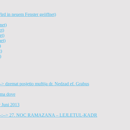
rd in neuem Fenster geöffnet)
net)
et)
et)
et)
)
t)
)
dzemat posjetio muftija dr. Nedzad ef. Grabus
tma dove
r Juni 2013
27. NOC RAMAZANA – LEJLETUL-KADR