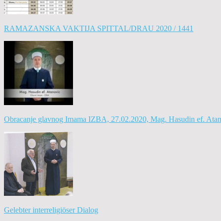
RAMAZANSKA VAKTIJA SPITTAL/DRAU 2020 / 1441
Obracanje glavnog Imama IZBA, 27.02.2020, Mag. Hasudin ef. Ata
Gelebter interreligiöser Dialog