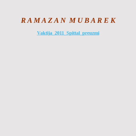
R A M A Z A N M U B A R E K
Vaktija_2011_Spittal_preuzmi