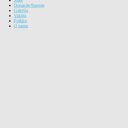
Slike
Donacije/Spende
Galerija
Vaktija
Folklor
O nama